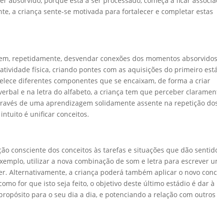
 ser absorvido, porque está a ser processado, começa a ficar associ
e, a criança sente-se motivada para fortalecer e completar estas
 em, repetidamente, desvendar conexões dos momentos absorvido
atividade física, criando pontes com as aquisições do primeiro est
abelece diferentes componentes que se encaixam, de forma a criar
rbal e na letra do alfabeto, a criança tem que perceber claramen
 através de uma aprendizagem solidamente assente na repetição do
ntuito é unificar conceitos.
ção consciente dos conceitos às tarefas e situações que dão sentid
 exemplo, utilizar a nova combinação de som e letra para escrever 
zer. Alternativamente, a criança poderá também aplicar o novo conc
omo for que isto seja feito, o objetivo deste último estádio é dar à
propósito para o seu dia a dia, e potenciando a relação com outros