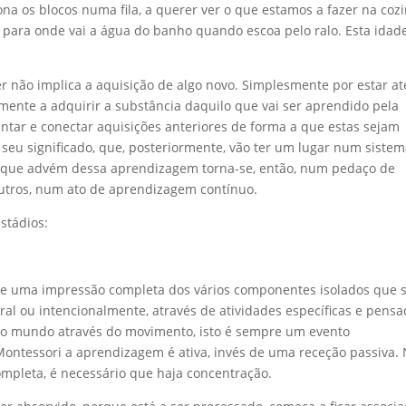
a os blocos numa fila, a querer ver o que estamos a fazer na cozi
 para onde vai a água do banho quando escoa pelo ralo. Esta idad
r não implica a aquisição de algo novo. Simplesmente por estar at
ente a adquirir a substância daquilo que vai ser aprendido pela
untar e conectar aquisições anteriores de forma a que estas sejam
seu significado, que, posteriormente, vão ter um lugar num siste
 O que advém dessa aprendizagem torna-se, então, num pedaço de
tros, num ato de aprendizagem contínuo.
stádios:
rve uma impressão completa dos vários componentes isolados que 
ral ou intencionalmente, através de atividades específicas e pens
e o mundo através do movimento, isto é sempre um evento
 Montessori a aprendizagem é ativa, invés de uma receção passiva.
ompleta, é necessário que haja concentração.