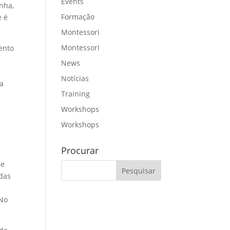
Events
nha,
Formação
e é
Montessori
Montessori
ento
News
Notícias
ma
Training
Workshops
Workshops
Procurar
se
adas
 No