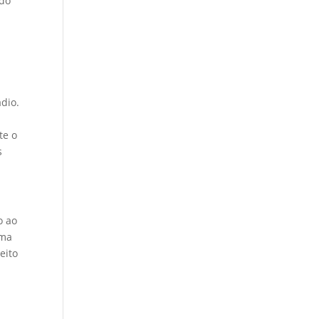
ado
s
ádio.
te o
s
o ao
uma
eito