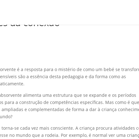
és da conexão
orvente é a resposta para o mistério de como um bebé se transfo
ensíveis são a essência desta pedagogia e da forma como as
aticamente.
 absorvente alimenta uma estrutura que se expande e os períodos
os para a construção de competências específicas. Mas como é qu
s, ampliadas e complementadas de forma a dar à criança conhecim
mundo?
 torna-se cada vez mais consciente. A criança procura atividades 
esse no mundo que a rodeia. Por exemplo, é normal ver uma crian