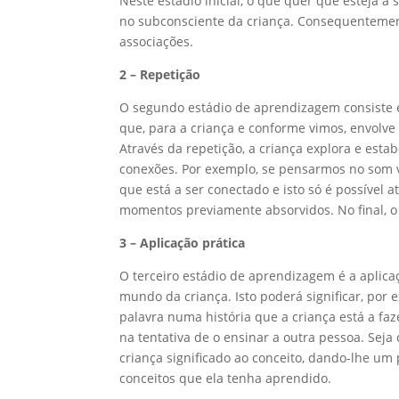
Neste estádio inicial, o que quer que esteja a
no subconsciente da criança. Consequentement
associações.
2 – Repetição
O segundo estádio de aprendizagem consiste
que, para a criança e conforme vimos, envolve 
Através da repetição, a criança explora e est
conexões. Por exemplo, se pensarmos no som ve
que está a ser conectado e isto só é possível
momentos previamente absorvidos. No final, o i
3 – Aplicação prática
O terceiro estádio de aprendizagem é a aplica
mundo da criança. Isto poderá significar, por
palavra numa história que a criança está a fa
na tentativa de o ensinar a outra pessoa. Seja c
criança significado ao conceito, dando-lhe um 
conceitos que ela tenha aprendido.