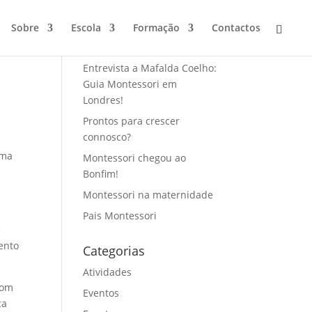
Sobre
Escola
Formação
Contactos
Últimos posts
Entrevista a Mafalda Coelho:
Guia Montessori em
Londres!
Prontos para crescer
connosco?
rma
Montessori chegou ao
Bonfim!
Montessori na maternidade
Pais Montessori
e
ento
Categorias
Atividades
com
Eventos
ça