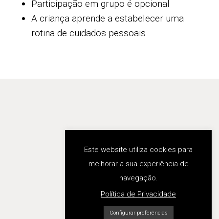
Participação em grupo é opcional
A criança aprende a estabelecer uma
rotina de cuidados pessoais
Este website utiliza cookies para
Tel. 967748424
melhorar a sua experiência de
geral@montessoriporto.org
navegação.
Política de Privacidade
Configurar preferências