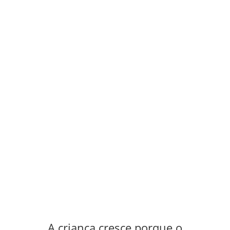
instagram!
Termos de Utilização
Li e concordo com a Política de Privacidade.
Saber
mais
Submeter
A criança cresce porque o