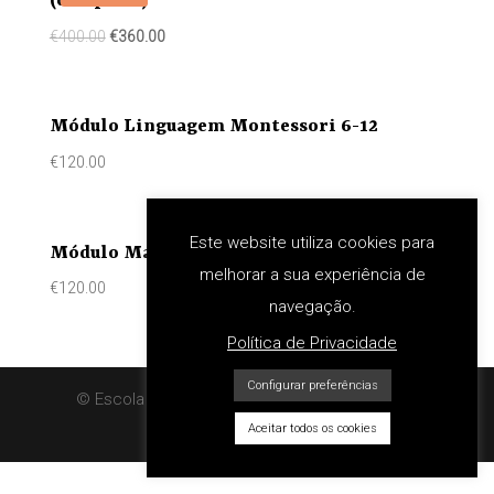
(completo)
€
400.00
€
360.00
Módulo Linguagem Montessori 6-12
€
120.00
Este website utiliza cookies para
Módulo Matemáticas Montessori 6-12
melhorar a sua experiência de
€
120.00
navegação.
Política de Privacidade
Configurar preferências
© Escola Montessori Porto. Todos os direitos
reservados.
Aceitar todos os cookies