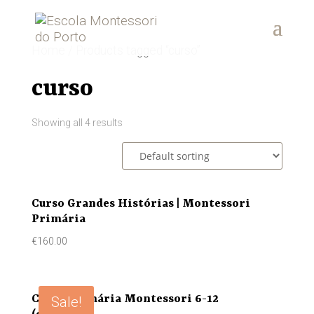
Home
/ Products tagged “curso”
curso
Showing all 4 results
Curso Grandes Histórias | Montessori
Primária
€
160.00
Curso Primária Montessori 6-12
Sale!